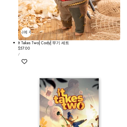
장바구니에 추가
매진
It Takes Two⎢Cody⎢무기 세트
정
$57.00
단
가
당
/
가