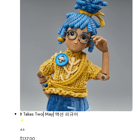
It Takes Two⎢May⎢액션 피규어
4.6
정
$137.00