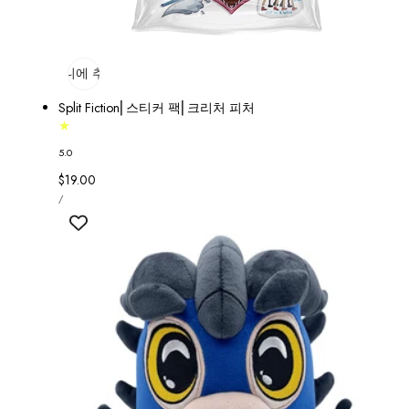
장바구니에 추가
매진
Split Fiction⎢스티커 팩⎢크리처 피처
5.0
정
$19.00
단
가
당
/
가