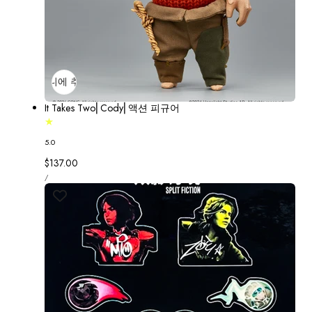
장바구니에 추가
매진
It Takes Two⎢Cody⎢액션 피규어
5.0
정
$137.00
단
가
당
/
가