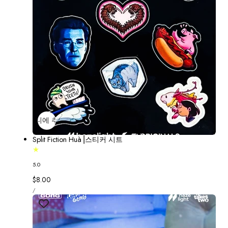
장바구니에 추가
매진
Split Fiction Huà⎟스티커 시트
5.0
정
$8.00
단
가
당
/
가