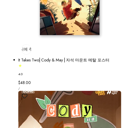
장바구니에 추가
매진
It Takes Two⎢Cody & May ⎢자석 마운트 메탈 포스터
4.0
정
$48.00
단
가
당
/
가