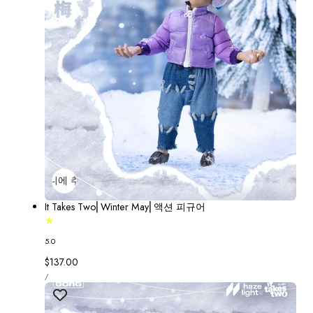
장바구니에 추가
매진
It Takes Two⎢Winter May⎢액션 피규어
5.0
정
$137.00
단
가
당
/
가