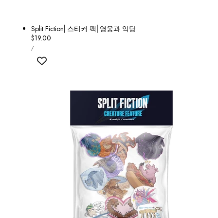
Split Fiction⎢스티커 팩⎢영웅과 악당
정
$19.00
단
가
당
/
가