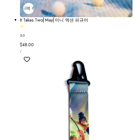
장바구니에 추가
매진
It Takes Two⎢May⎢미니 액션 피규어
5.0
정
$48.00
단
가
당
/
가