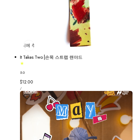
장바구니에 추가
매진
It Takes Two⎟손목 스트랩 랜야드
5.0
정
$12.00
단
가
당
/
가