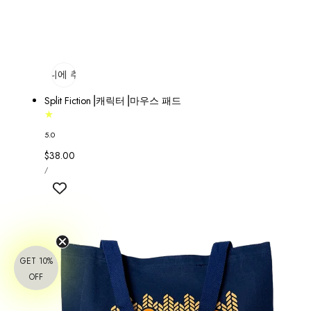
장바구니에 추가
매진
Split Fiction⎟캐릭터⎟마우스 패드
5.0
정
$38.00
단
가
당
/
가
GET 10%
OFF