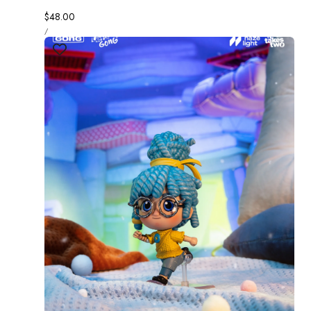
정
$48.00
단
가
당
/
가