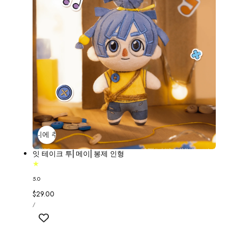
장바구니에 추가
매진
잇 테이크 투⎢메이⎢봉제 인형
5.0
정
$29.00
단
가
당
/
가