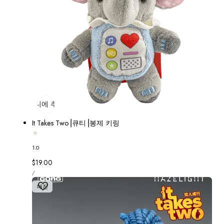
장바구니에 추가
매진
It Takes Two⎟큐티⎟봉제 키링
1.0
정
$19.00
단
가
당
/
가
매진