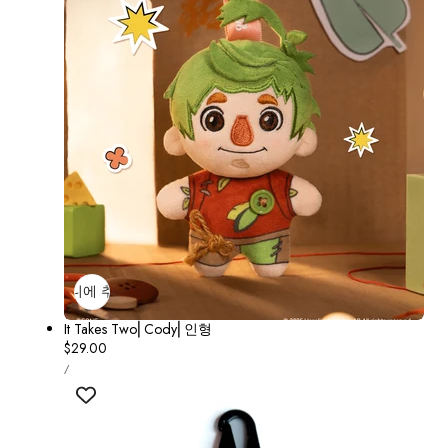
장바구니에 추가
매진
It Takes Two⎢Cody⎢인형
정
$29.00
단
가
당
/
가