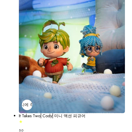
장바구니에 추가
매진
It Takes Two⎢Cody⎢미니 액션 피규어
5.0