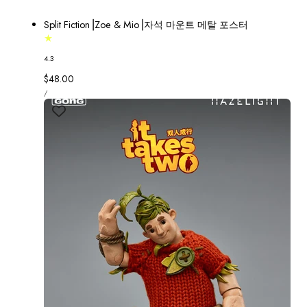
Split Fiction⎟Zoe & Mio⎟자석 마운트 메탈 포스터
4.3
정
$48.00
단
가
당
/
가