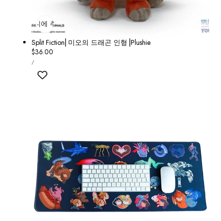
장바구니에 추가
매진
Split Fiction⎜미오의 드래곤 인형⎟Plushie
정
$36.00
단
가
당
/
가