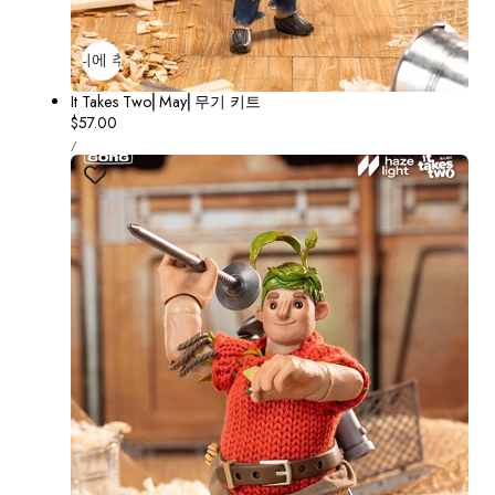
장바구니에 추가
매진
It Takes Two⎢May⎢무기 키트
정
$57.00
단
가
당
/
가