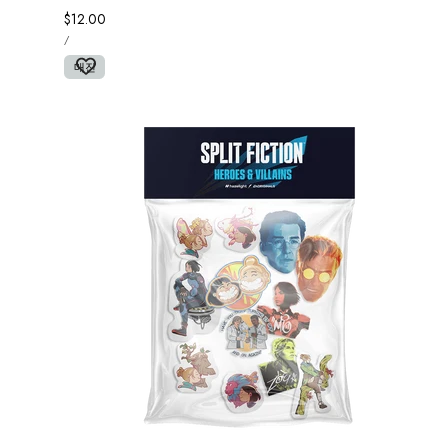
정
$12.00
단
가
당
/
가
매진