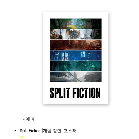
장바구니에 추가
매진
Split Fiction⎟게임 장면⎟포스터