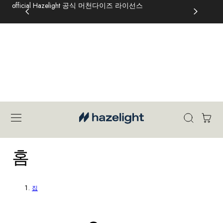
저희 매장에 오신 것을 환영합니다
official Hazelight 공식 머천다이즈 라이선스
할인을 받으려면 장바구니에 상품 2개를 추가하세요
€100 이상 주문 시 무료 배송
츠로 건너뛰기
카
트
수
홈
집
집
: