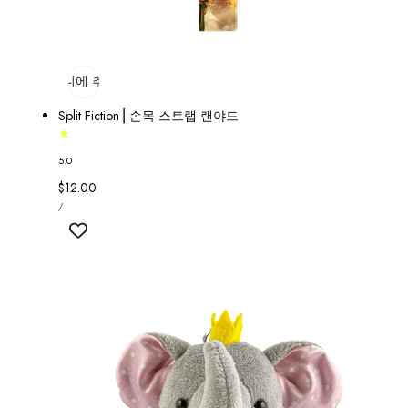
장바구니에 추가
매진
Split Fiction⎟ 손목 스트랩 랜야드
5.0
정
$12.00
단
가
당
/
가