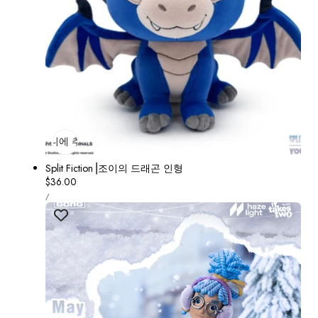
장바구니에 추가
매진
Split Fiction⎟조이의 드래곤 인형
정
$36.00
단
가
당
/
가