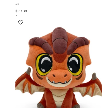
5.0
정
$137.00
단
가
당
/
가