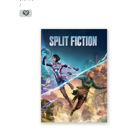
단
가
당
/
가
매진