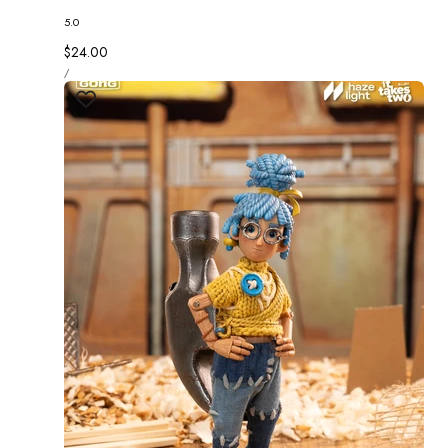
5.0
정
$24.00
단
가
당
/
가